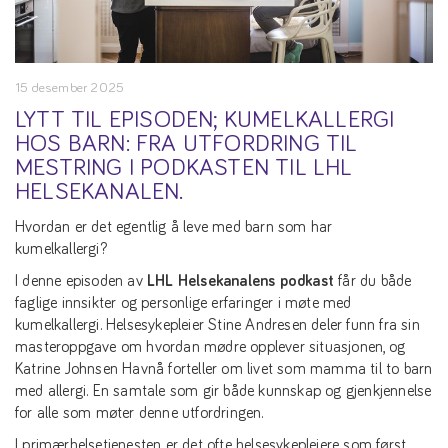
15 desember 2025
LYTT TIL EPISODEN; KUMELKALLERGI
HOS BARN: FRA UTFORDRING TIL
MESTRING I PODKASTEN TIL LHL
HELSEKANALEN.
Hvordan er det egentlig å leve med barn som har
kumelkallergi?
I denne episoden av
LHL Helsekanalens podkast
får du både
faglige innsikter og personlige erfaringer i møte med
kumelkallergi. Helsesykepleier Stine Andresen deler funn fra sin
masteroppgave om hvordan mødre opplever situasjonen, og
Katrine Johnsen Havnå forteller om livet som mamma til to barn
med allergi. En samtale som gir både kunnskap og gjenkjennelse
for alle som møter denne utfordringen.
I primærhelsetjenesten er det ofte helsesykepleiere som først