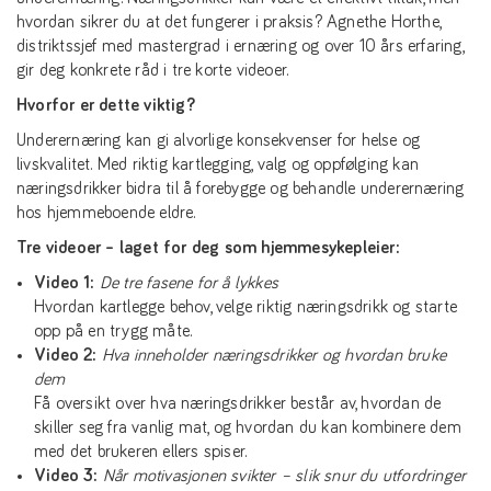
hvordan sikrer du at det fungerer i praksis? Agnethe Horthe,
distriktssjef med mastergrad i ernæring og over 10 års erfaring,
gir deg konkrete råd i tre korte videoer.
Hvorfor er dette viktig?
Underernæring kan gi alvorlige konsekvenser for helse og
livskvalitet. Med riktig kartlegging, valg og oppfølging kan
næringsdrikker bidra til å forebygge og behandle underernæring
hos hjemmeboende eldre.
Tre videoer – laget for deg som hjemmesykepleier:
Video 1:
De tre fasene for å lykkes
Hvordan kartlegge behov, velge riktig næringsdrikk og starte
opp på en trygg måte.
Video 2:
Hva inneholder næringsdrikker og hvordan bruke
dem
Få oversikt over hva næringsdrikker består av, hvordan de
skiller seg fra vanlig mat, og hvordan du kan kombinere dem
med det brukeren ellers spiser.
Video 3:
Når motivasjonen svikter – slik snur du utfordringer