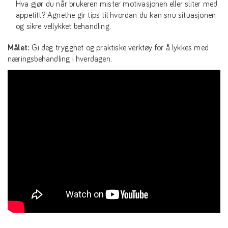
Hva gjør du når brukeren mister motivasjonen eller sliter med
appetitt? Agnethe gir tips til hvordan du kan snu situasjonen
og sikre vellykket behandling.
Målet:
Gi deg trygghet og praktiske verktøy for å lykkes med
næringsbehandling i hverdagen.