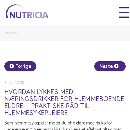
Nutricia
Nutricia
Nutricia
Forrige
Neste
8 mai 2025
HVORDAN LYKKES MED
NÆRINGSDRIKKER FOR HJEMMEBOENDE
ELDRE – PRAKTISKE RÅD TIL
HJEMMESYKEPLEIERE
Som hjemmesykepleier møter du ofte eldre med risiko for
underernæring. Næringsdrikker kan være et effektivt tiltak, men