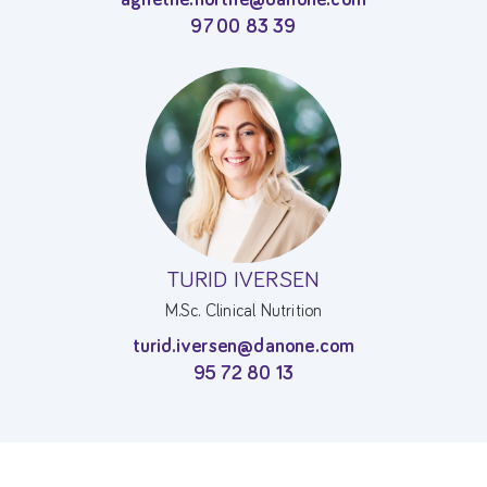
agnethe.horthe@danone.com
97 00 83 39
TURID IVERSEN
M.Sc. Clinical Nutrition
turid.iversen@danone.com
95 72 80 13