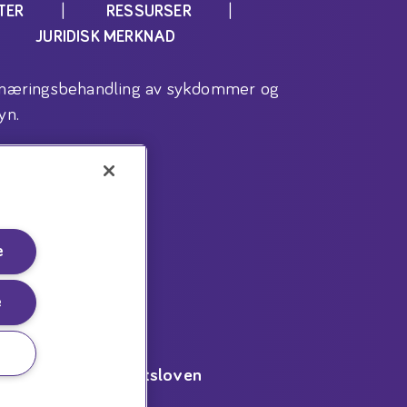
TER
RESSURSER
JURIDISK MERKNAD
l ernæringsbehandling av sykdommer og
yn.
e
e
er
Åpenhetsloven