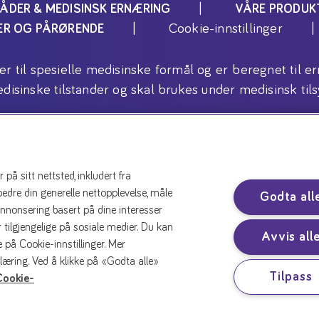
ÅDER & MEDISINSK ERNÆRING
VÅRE PRODUK
Cookie-innstillinger
TER OG PÅRØRENDE
ler til spesielle medisinske formål og er beregnet ti
disinske tilstander og skal brukes under medisinsk tils
Copyright (C) 2026 Danone AS
å sitt nettsted, inkludert fra
rbedre din generelle nettopplevelse, måle
Godta all
annonsering basert på dine interesser
 tilgjengelige på sosiale medier. Du kan
Avvis all
 på Cookie-innstillinger. Mer
læring. Ved å klikke på «Godta alle»
Tilpass
Cookie-
onvernerklæring
Bruk av informasjonskapsl