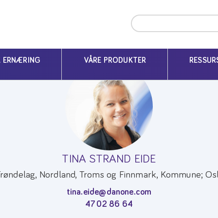
K ERNÆRING
VÅRE PRODUKTER
RESSUR
TINA STRAND EIDE
Trøndelag, Nordland, Troms og Finnmark, Kommune; Osl
tina.eide@danone.com
47 02 86 64