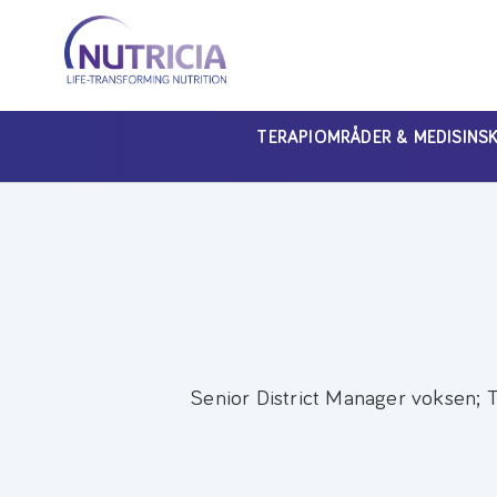
Nutricia
Nutricia
Nutricia
TERAPIOMRÅDER & MEDISINS
Senior District Manager voksen; 