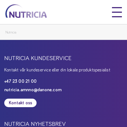
Nutricia
Nutricia
Nutricia
NUTRICIA KUNDESERVICE
Kontakt vår kundeservice eller din lokale produktspesialist
+47 23 00 21 00
nutricia.amnno@danone.com
Kontakt oss
NUTRICIA NYHETSBREV