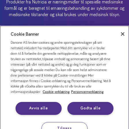
Produkter fra Nutricia er næringsmidler til spesielle medisinske
formål og er beregnet til ernæringsbehandling av sykdommer og
medisinske tilstander og skal brukes under medisinsk tilsyn.
Copyright (C) 2026 Danone AS
Cookie Banner
Danone AS bruker cookies og andre sporingsteknologier på sitt
nettsted, inkludert fra tredjeparter. Med ditt samtykke vil vi bruke
dem til å forbedre din generelle nettopplevelse, måle og analysere
bruken av nettstedet, tilpasse innhold og annonsering basert på dine
interesser (på vårt nettsted og andre) og gi deg funksjoner som er
tilgjengelige på sosiale medier. Du kan når som helst administrere
dine preferanser ved å klikke på Cookie-innstillinger. Mer
informasjon finnes i Cookie-erklæring og Personvernerklæring. Ved å
klikke på «Godta alle» samtykker du til vår bruk av alle
Kontakt oss
informasjonskapsler.
Cookie-erklæring
Personvernerklæring
Personvernerklæring
Bruk av informasjonskapsler
Avvis alle
Godta alle
Åpenhetsloven
Tilpass